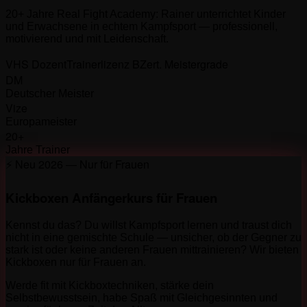
20+ Jahre Real Fight Academy: Rainer unterrichtet Kinder
und Erwachsene in echtem Kampfsport — professionell,
motivierend und mit Leidenschaft.
VHS Dozent
Trainerlizenz B
Zert. Meistergrade
DM
Deutscher Meister
Vize
Europameister
20+
Jahre Trainer
⚡ Neu 2026 — Nur für Frauen
Kickboxen Anfängerkurs für Frauen
Kennst du das? Du willst Kampfsport lernen und traust dich
nicht in eine gemischte Schule — unsicher, ob der Gegner zu
stark ist oder keine anderen Frauen mittrainieren? Wir bieten
Kickboxen nur für Frauen an.
Werde fit mit Kickboxtechniken, stärke dein
Selbstbewusstsein, habe Spaß mit Gleichgesinnten und