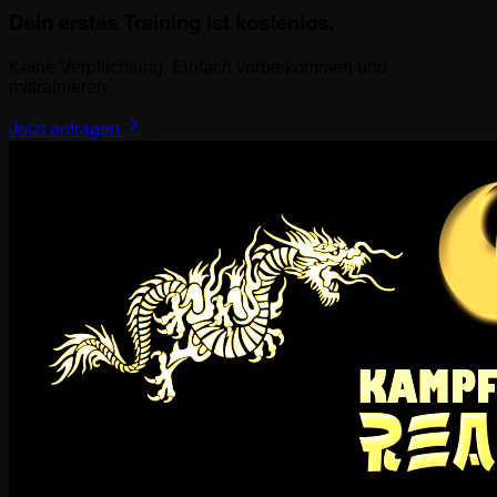
Dein erstes Training ist kostenlos.
Keine Verpflichtung. Einfach vorbeikommen und
mittrainieren.
Jetzt anfragen