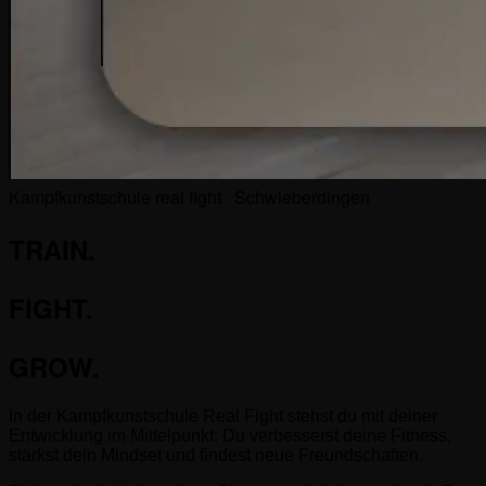
Kampfkunstschule
real fight
· Schwieberdingen
TRAIN.
FIGHT.
GROW.
In der Kampfkunstschule Real Fight stehst du mit deiner
Entwicklung im Mittelpunkt: Du verbesserst deine Fitness,
stärkst dein Mindset und findest neue Freundschaften.