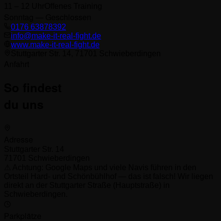
11 – 12 Uhr
Offenes Training
Sonntag — Geschlossen
0176 63878392
info@make-it-real-fight.de
www.make-it-real-fight.de
Stuttgarter Str. 14, 71701 Schwieberdingen
Anfahrt
So findest
du uns
Adresse
Stuttgarter Str. 14
71701 Schwieberdingen
⚠ Achtung: Google Maps und viele Navis führen in den
Ortsteil Hard- und Schönbühlhof — das ist falsch! Wir liegen
direkt an der Stuttgarter Straße (Hauptstraße) in
Schwieberdingen.
Parkplätze