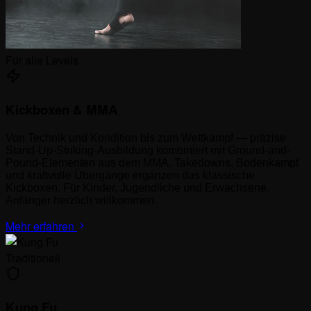
Für alle Levels
Kickboxen & MMA
Von Technik und Kondition bis zum Wettkampf — präzise
Stand-Up-Striking-Ausbildung kombiniert mit Ground-and-
Pound-Elementen aus dem MMA. Takedowns, Bodenkampf
und kraftvolle Übergänge ergänzen das klassische
Kickboxen. Für Kinder, Jugendliche und Erwachsene.
Anfänger herzlich willkommen.
Mehr erfahren
Traditionell
Kung Fu