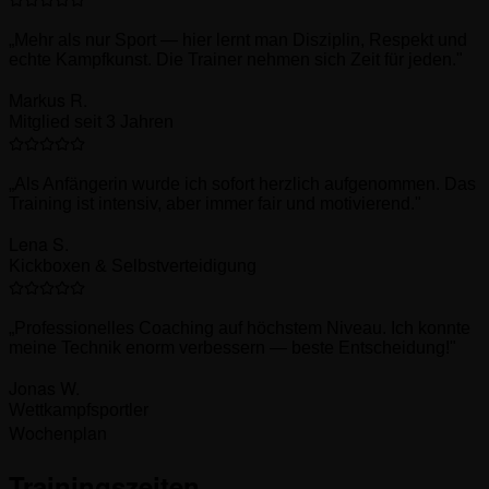
„
Mehr als nur Sport — hier lernt man Disziplin, Respekt und
echte Kampfkunst. Die Trainer nehmen sich Zeit für jeden.
"
Markus R.
Mitglied seit 3 Jahren
„
Als Anfängerin wurde ich sofort herzlich aufgenommen. Das
Training ist intensiv, aber immer fair und motivierend.
"
Lena S.
Kickboxen & Selbstverteidigung
„
Professionelles Coaching auf höchstem Niveau. Ich konnte
meine Technik enorm verbessern — beste Entscheidung!
"
Jonas W.
Wettkampfsportler
Wochenplan
Trainingszeiten