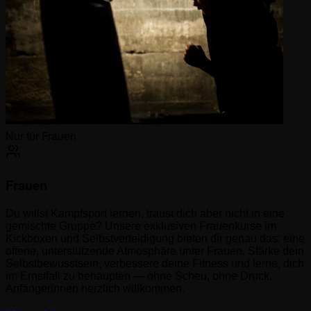
Nur für Frauen
Frauen
Du willst Kampfsport lernen, traust dich aber nicht in eine
gemischte Gruppe? Unsere exklusiven Frauenkurse im
Kickboxen und Selbstverteidigung bieten dir genau das: eine
offene, unterstützende Atmosphäre unter Frauen. Stärke dein
Selbstbewusstsein, verbessere deine Fitness und lerne, dich
im Ernstfall zu behaupten — ohne Scheu, ohne Druck.
Anfängerinnen herzlich willkommen.