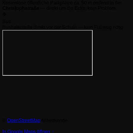
Kostenlose öffentliche Parkplätze ca. 50 m entfernt in der
Christophstraße
— direkt um die Ecke, kein Problem.
Bus
Bushaltestelle direkt vor der Schule — kein Fußweg nötig.
©
OpenStreetMap
-Mitwirkende
In Google Maps öffnen