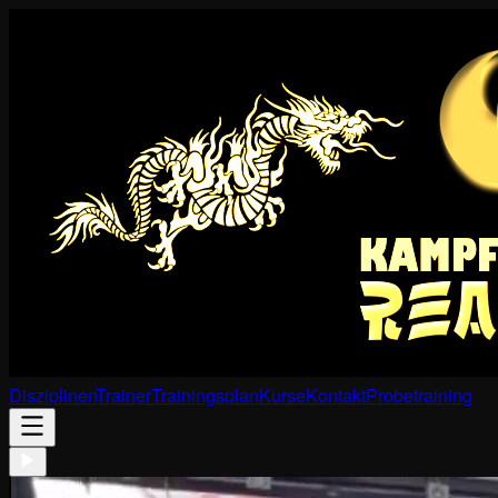
Disziplinen
Trainer
Trainingsplan
Kurse
Kontakt
Probetraining