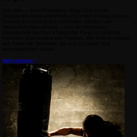
Drei Stile — eine Philosophie. Wing Chun schult
blitzschnelle Nahkampfreflexe und innere Struktur. Filipino-
Eskrima (Kali) macht dich mit Waffen, Stöcken und
Messertechniken vertraut — eine der direktesten
Kampfkünste der Welt. Klassisches Kung Fu verbindet
Kondition, Koordination und Tradition. Wer tiefer einsteigen
will, findet hier Techniken, die sich ein Leben lang
weiterentwickeln lassen.
Mehr erfahren