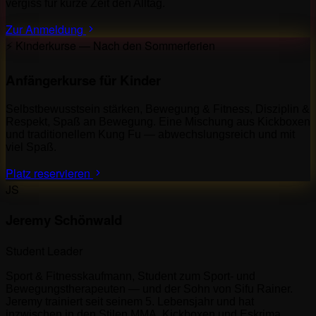
vergiss für kurze Zeit den Alltag.
Zur Anmeldung
⚡ Kinderkurse — Nach den Sommerferien
Anfängerkurse für Kinder
Selbstbewusstsein stärken, Bewegung & Fitness, Disziplin &
Respekt, Spaß an Bewegung. Eine Mischung aus Kickboxen
und traditionellem Kung Fu — abwechslungsreich und mit
viel Spaß.
Platz reservieren
JS
Jeremy Schönwald
Student Leader
Sport & Fitnesskaufmann, Student zum Sport- und
Bewegungstherapeuten — und der Sohn von Sifu Rainer.
Jeremy trainiert seit seinem 5. Lebensjahr und hat
inzwischen in den Stilen MMA, Kickboxen und Eskrima