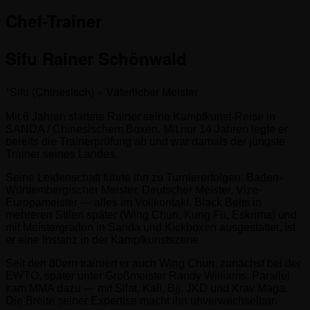
Chef-Trainer
Sifu Rainer Schönwald
*Sifu (Chinesisch) = Väterlicher Meister
Mit 6 Jahren startete Rainer seine Kampfkunst-Reise in
SANDA / Chinesischem Boxen. Mit nur 14 Jahren legte er
bereits die Trainerprüfung ab und war damals der jüngste
Trainer seines Landes.
Seine Leidenschaft führte ihn zu Turniererfolgen: Baden-
Württembergischer Meister, Deutscher Meister, Vize-
Europameister — alles im Vollkontakt. Black Belts in
mehreren Stilen später (Wing Chun, Kung Fu, Eskrima) und
mit Meistergraden in Sanda und Kickboxen ausgestattet, ist
er eine Instanz in der Kampfkunstszene.
Seit den 80ern trainiert er auch Wing Chun, zunächst bei der
EWTO, später unter Großmeister Randy Williams. Parallel
kam MMA dazu — mit Silat, Kali, Bjj, JKD und Krav Maga.
Die Breite seiner Expertise macht ihn unverwechselbar.