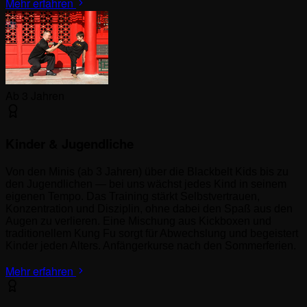
Mehr erfahren
Ab 3 Jahren
Kinder & Jugendliche
Von den Minis (ab 3 Jahren) über die Blackbelt Kids bis zu
den Jugendlichen — bei uns wächst jedes Kind in seinem
eigenen Tempo. Das Training stärkt Selbstvertrauen,
Konzentration und Disziplin, ohne dabei den Spaß aus den
Augen zu verlieren. Eine Mischung aus Kickboxen und
traditionellem Kung Fu sorgt für Abwechslung und begeistert
Kinder jeden Alters. Anfängerkurse nach den Sommerferien.
Mehr erfahren