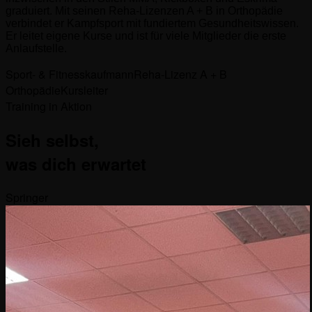
graduiert. Mit seinen Reha-Lizenzen A + B in Orthopädie
verbindet er Kampfsport mit fundiertem Gesundheitswissen.
Er leitet eigene Kurse und ist für viele Mitglieder die erste
Anlaufstelle.
Sport- & Fitnesskaufmann
Reha-Lizenz A + B
Orthopädie
Kursleiter
Training in Aktion
Sieh selbst,
was dich erwartet
Springer