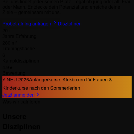
Bei uns findet jeder seinen Platz – egal ob jung oder alt, Frau
oder Mann. Entdecke dein Potenzial und erreiche deine
Ziele – gemeinsam mit uns.
Probetraining anfragen
Disziplinen
20+
Jahre Erfahrung
280 m²
Trainingsfläche
6
Kampfdisziplinen
4.9★
Bewertung
⚡ NEU 2026
Anfängerkurse: Kickboxen für Frauen &
Kinderkurse nach den Sommerferien
Jetzt anmelden
Was wir trainieren
Unsere
Disziplinen