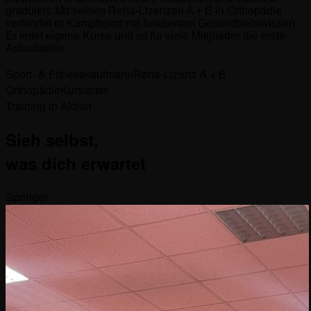
graduiert. Mit seinen Reha-Lizenzen A + B in Orthopädie
verbindet er Kampfsport mit fundiertem Gesundheitswissen.
Er leitet eigene Kurse und ist für viele Mitglieder die erste
Anlaufstelle.
Sport- & Fitnesskaufmann
Reha-Lizenz A + B
Orthopädie
Kursleiter
Training in Aktion
Sieh selbst,
was dich erwartet
Springer