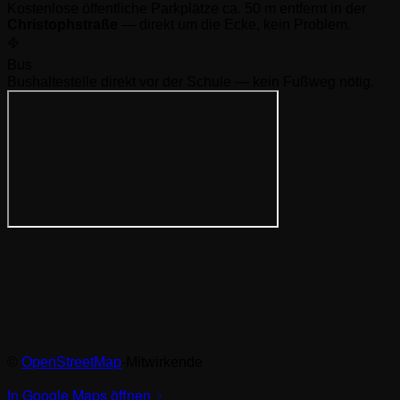
Kostenlose öffentliche Parkplätze ca. 50 m entfernt in der
Christophstraße
— direkt um die Ecke, kein Problem.
Bus
Bushaltestelle direkt vor der Schule — kein Fußweg nötig.
©
OpenStreetMap
-Mitwirkende
In Google Maps öffnen