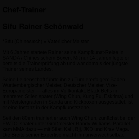
Chef-Trainer
Sifu Rainer Schönwald
*Sifu (Chinesisch) = Väterlicher Meister
Mit 6 Jahren startete Rainer seine Kampfkunst-Reise in
SANDA / Chinesischem Boxen. Mit nur 14 Jahren legte er
bereits die Trainerprüfung ab und war damals der jüngste
Trainer seines Landes.
Seine Leidenschaft führte ihn zu Turniererfolgen: Baden-
Württembergischer Meister, Deutscher Meister, Vize-
Europameister — alles im Vollkontakt. Black Belts in
mehreren Stilen später (Wing Chun, Kung Fu, Eskrima) und
mit Meistergraden in Sanda und Kickboxen ausgestattet, ist
er eine Instanz in der Kampfkunstszene.
Seit den 80ern trainiert er auch Wing Chun, zunächst bei der
EWTO, später unter Großmeister Randy Williams. Parallel
kam MMA dazu — mit Silat, Kali, Bjj, JKD und Krav Maga.
Die Breite seiner Expertise macht ihn unverwechselbar.