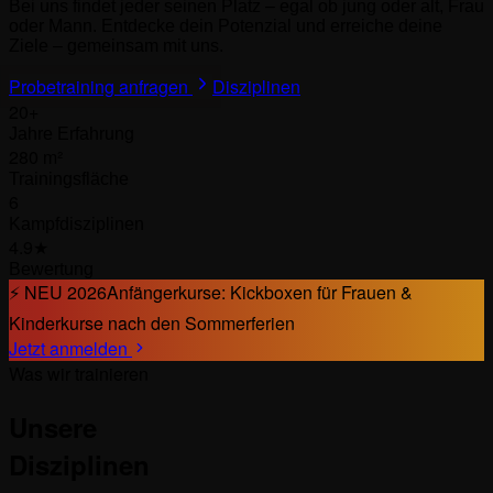
Bei uns findet jeder seinen Platz – egal ob jung oder alt, Frau
oder Mann. Entdecke dein Potenzial und erreiche deine
Ziele – gemeinsam mit uns.
Probetraining anfragen
Disziplinen
20+
Jahre Erfahrung
280 m²
Trainingsfläche
6
Kampfdisziplinen
4.9★
Bewertung
⚡ NEU 2026
Anfängerkurse: Kickboxen für Frauen &
Kinderkurse nach den Sommerferien
Jetzt anmelden
Was wir trainieren
Unsere
Disziplinen