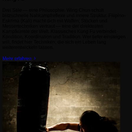
Drei Stile — eine Philosophie. Wing Chun schult
blitzschnelle Nahkampfreflexe und innere Struktur. Filipino-
Eskrima (Kali) macht dich mit Waffen, Stöcken und
Messertechniken vertraut — eine der direktesten
Kampfkünste der Welt. Klassisches Kung Fu verbindet
Kondition, Koordination und Tradition. Wer tiefer einsteigen
will, findet hier Techniken, die sich ein Leben lang
weiterentwickeln lassen.
Mehr erfahren