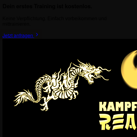
Dein erstes Training ist kostenlos.
Keine Verpflichtung. Einfach vorbeikommen und
mittrainieren.
Jetzt anfragen