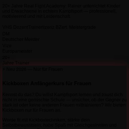
20+ Jahre Real Fight Academy: Rainer unterrichtet Kinder
und Erwachsene in echtem Kampfsport — professionell,
motivierend und mit Leidenschaft.
VHS Dozent
Trainerlizenz B
Zert. Meistergrade
DM
Deutscher Meister
Vize
Europameister
20+
Jahre Trainer
⚡ Neu 2026 — Nur für Frauen
Kickboxen Anfängerkurs für Frauen
Kennst du das? Du willst Kampfsport lernen und traust dich
nicht in eine gemischte Schule — unsicher, ob der Gegner zu
stark ist oder keine anderen Frauen mittrainieren? Wir bieten
Kickboxen nur für Frauen an.
Werde fit mit Kickboxtechniken, stärke dein
Selbstbewusstsein, habe Spaß mit Gleichgesinnten und