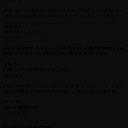
„
Mehr als nur Sport — hier lernt man Disziplin, Respekt und
echte Kampfkunst. Die Trainer nehmen sich Zeit für jeden.
"
Markus R.
Mitglied seit 3 Jahren
„
Als Anfängerin wurde ich sofort herzlich aufgenommen. Das
Training ist intensiv, aber immer fair und motivierend.
"
Lena S.
Kickboxen & Selbstverteidigung
„
Professionelles Coaching auf höchstem Niveau. Ich konnte
meine Technik enorm verbessern — beste Entscheidung!
"
Jonas W.
Wettkampfsportler
Wochenplan
Trainingszeiten