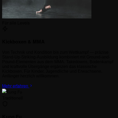
Für alle Levels
Kickboxen & MMA
Von Technik und Kondition bis zum Wettkampf — präzise
Stand-Up-Striking-Ausbildung kombiniert mit Ground-and-
Pound-Elementen aus dem MMA. Takedowns, Bodenkampf
und kraftvolle Übergänge ergänzen das klassische
Kickboxen. Für Kinder, Jugendliche und Erwachsene.
Anfänger herzlich willkommen.
Mehr erfahren
Traditionell
Kung Fu