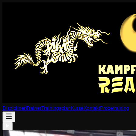
Disziplinen
Trainer
Trainingsplan
Kurse
Kontakt
Probetraining