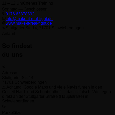
11 – 12 Uhr
Offenes Training
Sonntag — Geschlossen
0176 63878392
info@make-it-real-fight.de
www.make-it-real-fight.de
Stuttgarter Str. 14, 71701 Schwieberdingen
Anfahrt
So findest
du uns
Adresse
Stuttgarter Str. 14
71701 Schwieberdingen
⚠ Achtung: Google Maps und viele Navis führen in den
Ortsteil Hard- und Schönbühlhof — das ist falsch! Wir liegen
direkt an der Stuttgarter Straße (Hauptstraße) in
Schwieberdingen.
Parkplätze