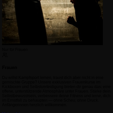
Nur für Frauen
Frauen
Du willst Kampfsport lernen, traust dich aber nicht in eine
gemischte Gruppe? Unsere exklusiven Frauenkurse im
Kickboxen und Selbstverteidigung bieten dir genau das: eine
offene, unterstützende Atmosphäre unter Frauen. Stärke dein
Selbstbewusstsein, verbessere deine Fitness und lerne, dich
im Ernstfall zu behaupten — ohne Scheu, ohne Druck.
Anfängerinnen herzlich willkommen.