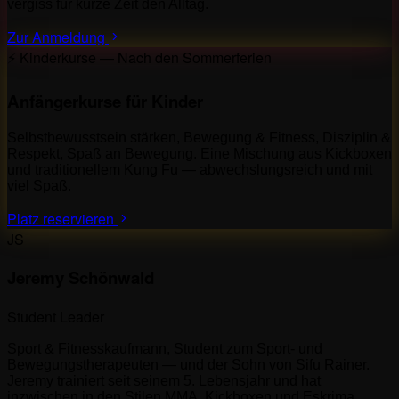
vergiss für kurze Zeit den Alltag.
Zur Anmeldung
⚡ Kinderkurse — Nach den Sommerferien
Anfängerkurse für Kinder
Selbstbewusstsein stärken, Bewegung & Fitness, Disziplin &
Respekt, Spaß an Bewegung. Eine Mischung aus Kickboxen
und traditionellem Kung Fu — abwechslungsreich und mit
viel Spaß.
Platz reservieren
JS
Jeremy Schönwald
Student Leader
Sport & Fitnesskaufmann, Student zum Sport- und
Bewegungstherapeuten — und der Sohn von Sifu Rainer.
Jeremy trainiert seit seinem 5. Lebensjahr und hat
inzwischen in den Stilen MMA, Kickboxen und Eskrima