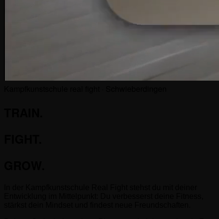
Kampfkunstschule
real fight
· Schwieberdingen
TRAIN.
FIGHT.
GROW.
In der Kampfkunstschule Real Fight stehst du mit deiner
Entwicklung im Mittelpunkt: Du verbesserst deine Fitness,
stärkst dein Mindset und findest neue Freundschaften.