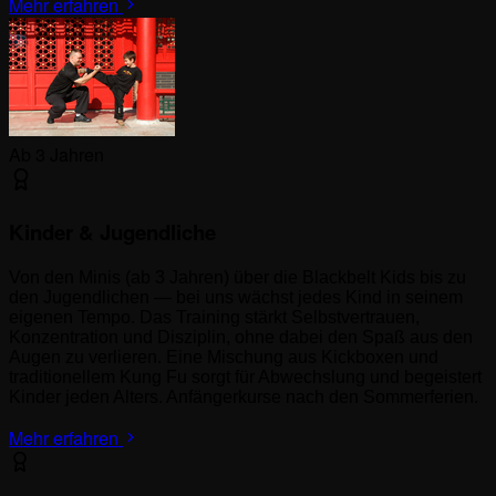
Mehr erfahren
Ab 3 Jahren
Kinder & Jugendliche
Von den Minis (ab 3 Jahren) über die Blackbelt Kids bis zu
den Jugendlichen — bei uns wächst jedes Kind in seinem
eigenen Tempo. Das Training stärkt Selbstvertrauen,
Konzentration und Disziplin, ohne dabei den Spaß aus den
Augen zu verlieren. Eine Mischung aus Kickboxen und
traditionellem Kung Fu sorgt für Abwechslung und begeistert
Kinder jeden Alters. Anfängerkurse nach den Sommerferien.
Mehr erfahren